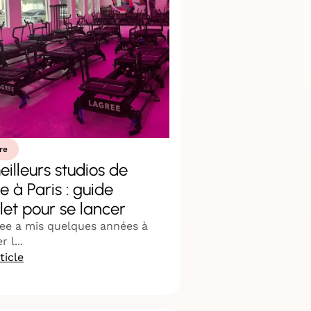
re
eilleurs studios de
e à Paris : guide
et pour se lancer
ee a mis quelques années à
 l...
rticle