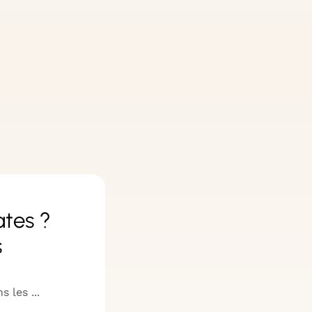
ates ?
s
 les ...