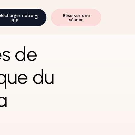
élécharger notre
Réserver une
app
séance
es de
ique du
a