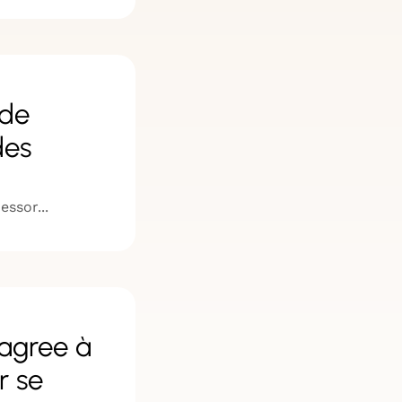
 de
des
essor...
Lagree à
r se