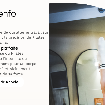
enfo
de qui alterne travail sur
t la précision du Pilates
aire.
 parfaite
se du Pilates
 l'intensité du
ment pour un corps
gné et pleinement
t de sa force.
rir Rebela